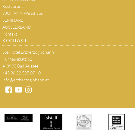
Restaurant
s'JOHANN Wirtshaus
SEMINARE
AUSSEERLAND
Kontakt
KONTAKT
Spa Hotel Erzherzog Johann
Kurhausplatz 62
A-8990 Bad Aussee
+43 36 22 525 07 - 0
info@erzherzogjohann.at