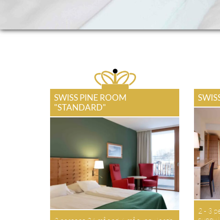
SWISS PINE ROOM
SWIS
"STANDARD"
2 - 3 p
sunny l