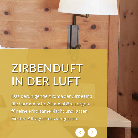
STIMMIG UND
ECHT
Entdecken Sie unsere einladenden
Zirbenzimmer, die mit natürlichen
Materialien und liebevollen Details
gestaltet sind.
Zurück
Weiter