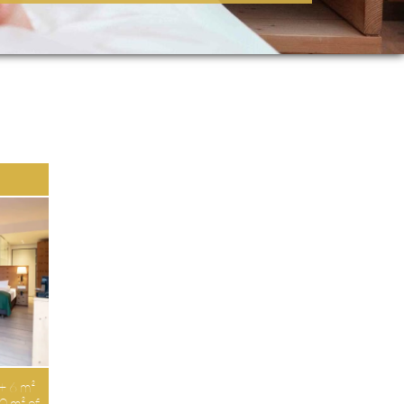
E
 + 6 m²
30 m² of