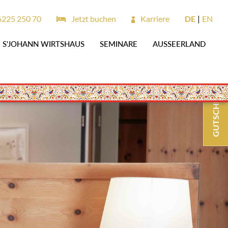
6225 250 70
Jetzt buchen
Karriere
DE
EN
S'JOHANN WIRTSHAUS
SEMINARE
AUSSEERLAND
GUTSCHEINE