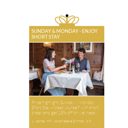
SUNDAY & MONDAY - ENJOY
SHORT STAY
Price highlight: Sunday & Monday
Short Stay – treat yourself with short
break and get 15% off on wellness…
1 Nächte / HP / verschiedene Zimmer / p.P.