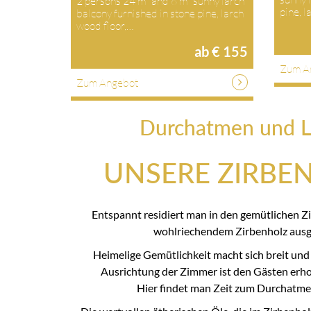
2 persons 24 m² and 6 m² sunny larch
pine, 
balcony furnished in stone pine, larch
wood floor,…
ab € 155
Zum A
Zum Angebot
Durchatmen und L
UNSERE ZIRBE
Entspannt residiert man in den gemütlichen Z
wohlriechendem Zirbenholz ausge
Heimelige Gemütlichkeit macht sich breit und
Ausrichtung der Zimmer ist den Gästen erhol
Hier findet man Zeit zum Durchatme