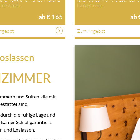
larch wood…
living space…
ab € 165
ab 
ngebot
Zum Angebot
oslassen
NZIMMER
immern und Suiten, die mit
stattet sind.
 durch die ruhige Lage und
samer Schlaf garantiert.
n und Loslassen.