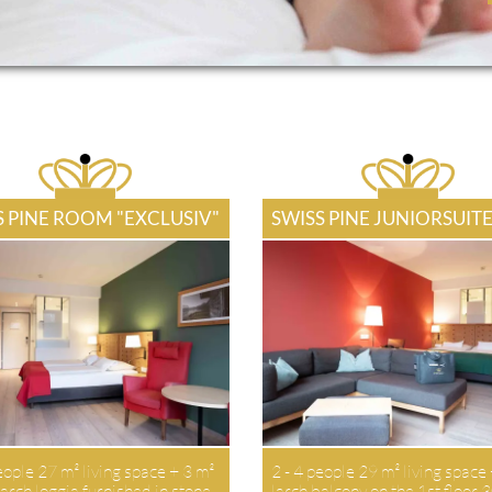
S PINE ROOM "EXCLUSIV"
SWISS PINE JUNIORSUIT
eople 27 m² living space + 3 m²
2 - 4 people 29 m² living space
arch loggia furnished in stone
larch balcony on the 1st floor 