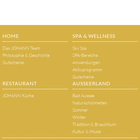
HOME
SPA & WELLNESS
Das JOHANN Team
Sky Spa
Philosophie & Geschichte
SPA-Bereiche
Gutscheine
Anwendungen
Aktivprogramm
Gutscheine
RESTAURANT
AUSSEERLAND
JOHANN Küche
Bad Aussee
Naturschönheiten
Sommer
Winter
Tradition & Brauchtum
Kultur & Musik