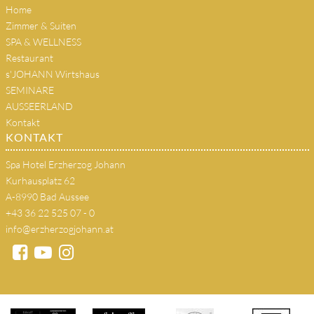
Home
Zimmer & Suiten
SPA & WELLNESS
Restaurant
s'JOHANN Wirtshaus
SEMINARE
AUSSEERLAND
Kontakt
KONTAKT
Spa Hotel Erzherzog Johann
Kurhausplatz 62
A-8990 Bad Aussee
+43 36 22 525 07 - 0
info@erzherzogjohann.at