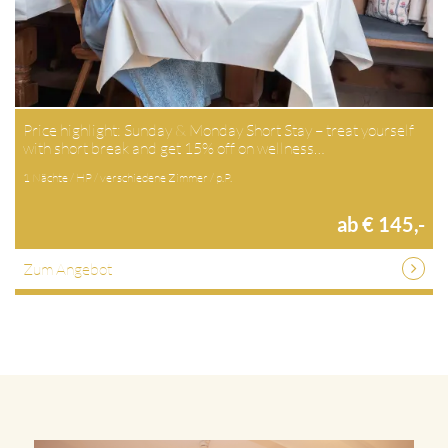
Price highlight: Sunday & Monday Short Stay – treat yourself
with short break and get 15% off on wellness…
1 Nächte / HP / verschiedene Zimmer / p.P.
ab € 145,-
Zum Angebot