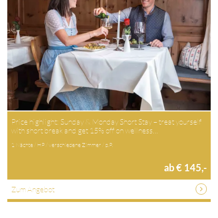
Price highlight: Sunday & Monday Short Stay – treat yourself
with short break and get 15% off on wellness…
1 Nächte / HP / verschiedene Zimmer / p.P.
ab € 145,-
Zum Angebot