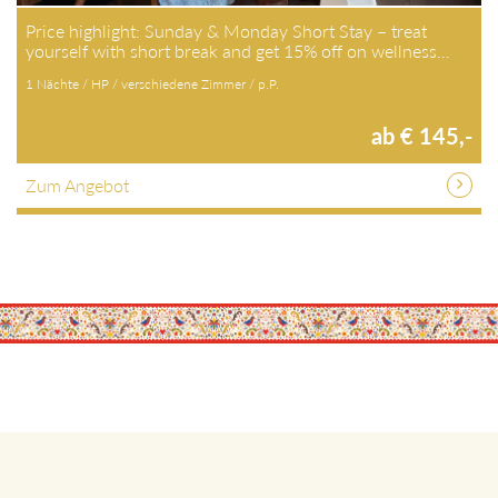
Price highlight: Sunday & Monday Short Stay – treat
yourself with short break and get 15% off on wellness…
1 Nächte / HP / verschiedene Zimmer / p.P.
ab € 145,-
Zum Angebot