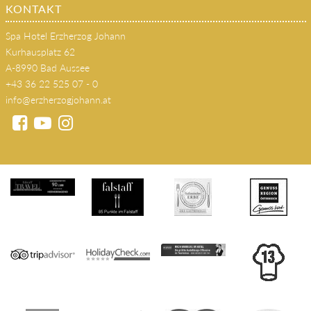
KONTAKT
Spa Hotel Erzherzog Johann
Kurhausplatz 62
A-8990 Bad Aussee
+43 36 22 525 07 - 0
info@erzherzogjohann.at