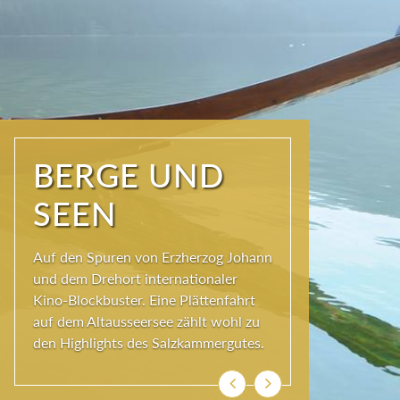
NATUR PUR
Seit jeher schöpfen Menschen im
Ausseerland neue Kraft und viel
Inspiration. Das Wirkungsvermögen
kommt aus der Natur und ihren
ewigen Gestalten – den Bergen und
Seen.
Zurück
Weiter