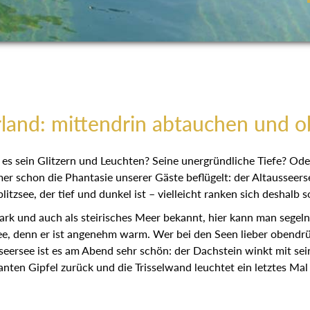
land: mittendrin abtauchen und 
es sein Glitzern und Leuchten? Seine unergründliche Tiefe? Ode
r schon die Phantasie unserer Gäste beflügelt: der Altausseerse
litzsee, der tief und dunkel ist – vielleicht ranken sich deshalb 
ark und auch als steirisches Meer bekannt, hier kann man segel
denn er ist angenehm warm. Wer bei den Seen lieber obendrüber
seersee ist es am Abend sehr schön: der Dachstein winkt mit sei
nten Gipfel zurück und die Trisselwand leuchtet ein letztes Mal