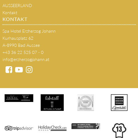
AUSSEERLAND
Kontakt
KONTAKT
Spa Hotel Erzherzog Johann
Kurhausplatz 62
A-8990 Bad Aussee
+43 36 22 525 07 - 0
info@erzherzogjohann.at