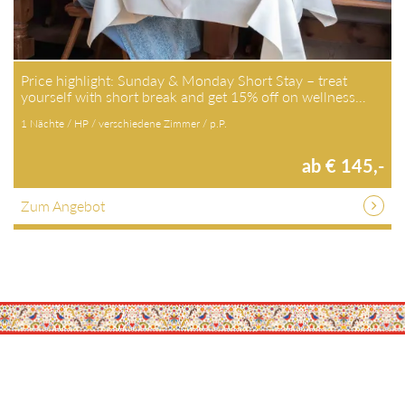
Price highlight: Sunday & Monday Short Stay – treat
yourself with short break and get 15% off on wellness…
1 Nächte / HP / verschiedene Zimmer / p.P.
ab € 145,-
Zum Angebot