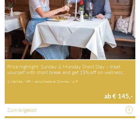
Price highlight: Sunday & Monday Short Stay – treat
yourself with short break and get 15% off on wellness…
1 Nächte / HP / verschiedene Zimmer / p.P.
ab € 145,-
Zum Angebot