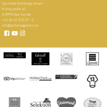
Spa Hotel Erzherzog Johann
Kurhausplatz 62
A-8990 Bad Aussee
+43 36 22 525 07 - 0
info@erzherzogjohann.at