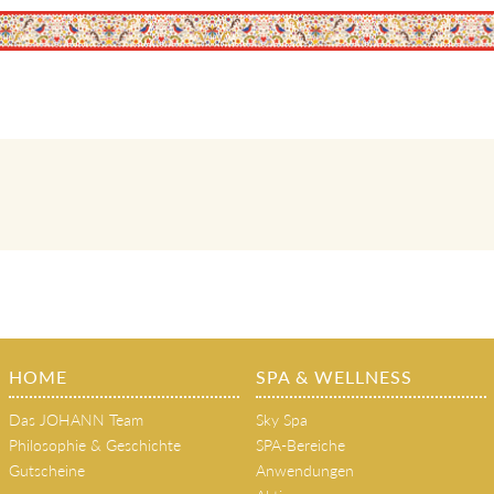
HOME
SPA & WELLNESS
Das JOHANN Team
Sky Spa
Philosophie & Geschichte
SPA-Bereiche
Gutscheine
Anwendungen