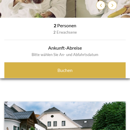
Zurück
Weiter
2
Personen
2
Erwachsene
Ankunft-Abreise
Bitte wählen Sie An- und Abfahrtsdatum
Buchen