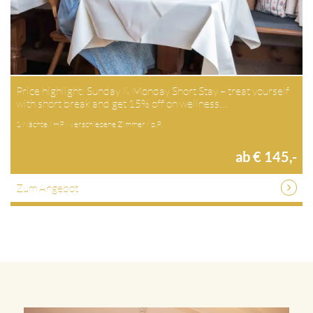
Price highlight: Sunday & Monday Short Stay – treat yourself
with short break and get 15% off on wellness…
1 Nächte / HP / verschiedene Zimmer / p.P.
ab € 145,-
Zum Angebot