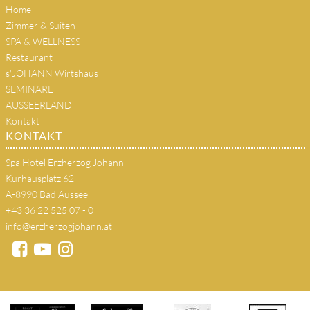
Home
Zimmer & Suiten
SPA & WELLNESS
Restaurant
s'JOHANN Wirtshaus
SEMINARE
AUSSEERLAND
Kontakt
KONTAKT
Spa Hotel Erzherzog Johann
Kurhausplatz 62
A-8990 Bad Aussee
+43 36 22 525 07 - 0
info@erzherzogjohann.at