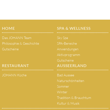
HOME
SPA & WELLNESS
Das JOHANN Team
Sky Spa
Philosophie & Geschichte
SPA-Bereiche
Gutscheine
Anwendungen
Aktivprogramm
Gutscheine
RESTAURANT
AUSSEERLAND
JOHANN Küche
Bad Aussee
Naturschönheiten
Sommer
Winter
Tradition & Brauchtum
Kultur & Musik