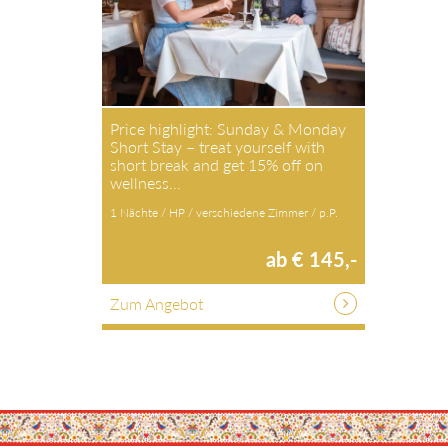
Price highlight: Sunday & Monday
Short Stay – treat yourself with
short break and get 15% off on
wellness…
1 Nächte / HP / verschiedene Zimmer / p.P.
ab € 145,-
Zum Angebot