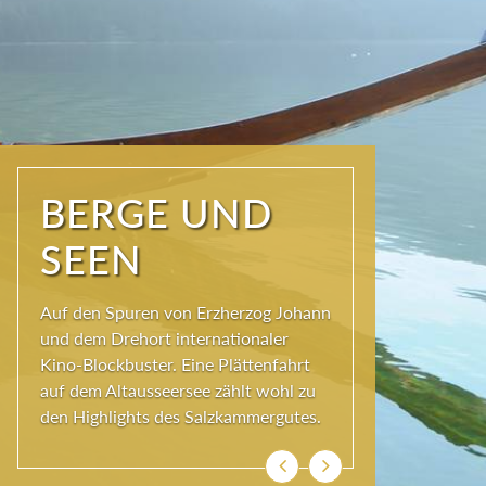
NATUR PUR
Seit jeher schöpfen Menschen im
Ausseerland neue Kraft und viel
Inspiration. Das Wirkungsvermögen
kommt aus der Natur und ihren
ewigen Gestalten – den Bergen und
Seen.
Zurück
Weiter