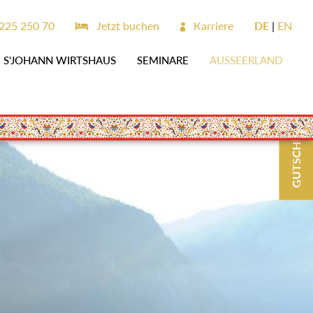
225 250 70
Jetzt buchen
Karriere
DE
EN
S'JOHANN WIRTSHAUS
SEMINARE
AUSSEERLAND
GUTSCHEINE