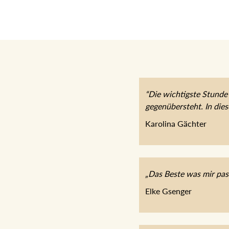
“Die wichtigste Stunde 
gegenübersteht. In die
Karolina Gächter
„Das Beste was mir pas
Elke Gsenger