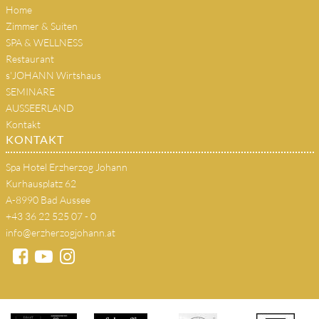
Home
Zimmer & Suiten
SPA & WELLNESS
Restaurant
s'JOHANN Wirtshaus
SEMINARE
AUSSEERLAND
Kontakt
KONTAKT
Spa Hotel Erzherzog Johann
Kurhausplatz 62
A-8990 Bad Aussee
+43 36 22 525 07 - 0
info@erzherzogjohann.at