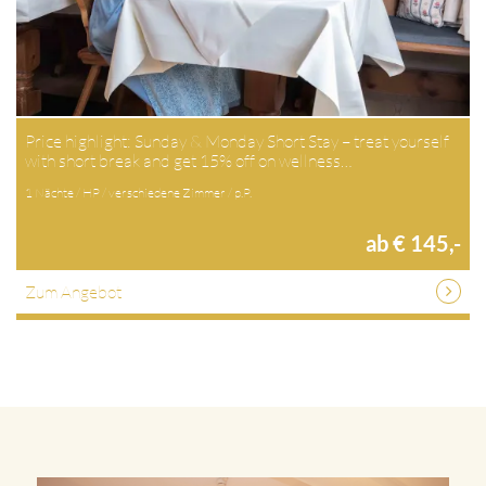
Price highlight: Sunday & Monday Short Stay – treat yourself
with short break and get 15% off on wellness…
1 Nächte / HP / verschiedene Zimmer / p.P.
ab € 145,-
Zum Angebot