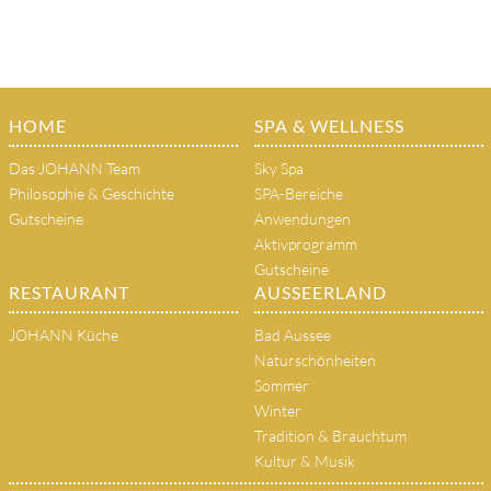
HOME
SPA & WELLNESS
Das JOHANN Team
Sky Spa
Philosophie & Geschichte
SPA-Bereiche
Gutscheine
Anwendungen
Aktivprogramm
Gutscheine
RESTAURANT
AUSSEERLAND
JOHANN Küche
Bad Aussee
Naturschönheiten
Sommer
Winter
Tradition & Brauchtum
Kultur & Musik