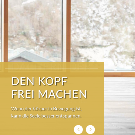
ÜBER DEN
DÄCHERN DER
KURSTADT
Schöner als im SKY SPA kann es im
Wolkenbett auch nicht sein, denn bei
so viel Himmel wird das Herz ganz
leicht und die Seele weit.
Zurück
Weiter