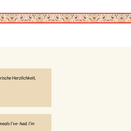
ische Herzlichkeit,
meals I’ve- had. I’m