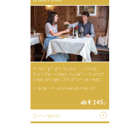
Price highlight: Sunday & Monday
Short Stay – treat yourself with short
break and get 15% off on wellness…
1 Nächte / HP / verschiedene Zimmer / p.P.
ab € 145,-
Zum Angebot