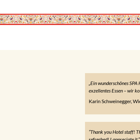
„Ein wunderschönes SPA Ho
exzellentes Essen – wir k
Karin Schweinegger, Wi
“Thank you Hotel staff! Th
refreshed! I appreciate it.“