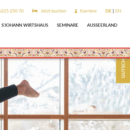
6225 250 70
Jetzt buchen
Karriere
DE
EN
S'JOHANN WIRTSHAUS
SEMINARE
AUSSEERLAND
GUTSCHEINE