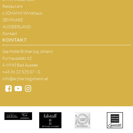
Restaurant
s'JOHANN Wirtshaus
SEMINARE
AUSSEERLAND
Kontakt
KONTAKT
Spa Hotel Erzherzog Johann
Kurhausplatz 62
A-8990 Bad Aussee
+43 36 22 525 07 - 0
info@erzherzogjohann.at