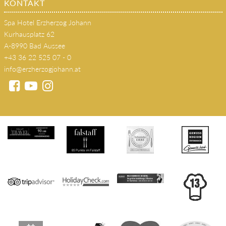
KONTAKT
Spa Hotel Erzherzog Johann
Kurhausplatz 62
A-8990 Bad Aussee
+43 36 22 525 07 - 0
info@erzherzogjohann.at