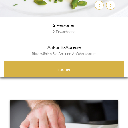
Zurück
Weiter
2
Personen
2
Erwachsene
Ankunft-Abreise
Bitte wählen Sie An- und Abfahrtsdatum
Buchen