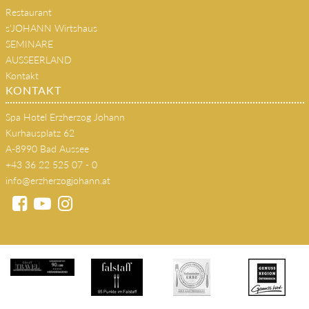
Home
Zimmer & Suiten
SPA & WELLNESS
Restaurant
s'JOHANN Wirtshaus
SEMINARE
AUSSEERLAND
Kontakt
KONTAKT
Spa Hotel Erzherzog Johann
Kurhausplatz 62
A-8990 Bad Aussee
+43 36 22 525 07 - 0
info@erzherzogjohann.at