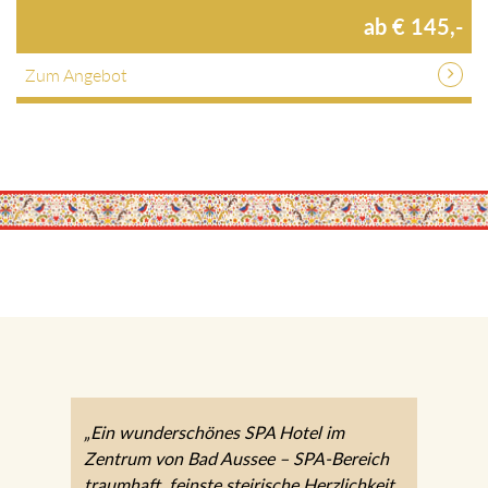
1 Nächte / HP / verschiedene Zimmer / p.P.
ab € 145,-
Zum Angebot