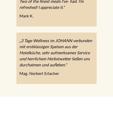
“Thank you Hotel staff! This was my best
hotel experience ever. The nicest SPA.
Two of the finest meals I’ve- had. I’m
refreshed! I appreciate it.“
Mark K.
„3 Tage Wellness im JOHANN
verbunden mit erstklassigen Speisen aus
der Hotelküche, sehr aufmerksames
Service und herrlichem Herbstwetter
ließen uns durchatmen und aufleben.“
Mag. Norbert Erlacher