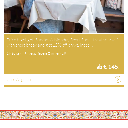
Price highlight: Sunday & Monday Short Stay – treat yourself
with short break and get 15% off on wellness…
1 Nächte / HP / verschiedene Zimmer / p.P.
ab € 145,-
Zum Angebot