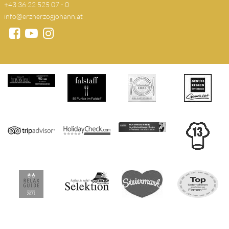
+43 36 22 525 07 - 0
info@erzherzogjohann.at