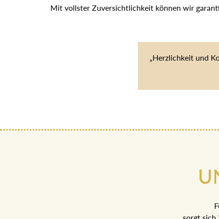
Mit vollster Zuversichtlichkeit können wir garan
„Herzlichkeit und K
U
F
sorgt sich