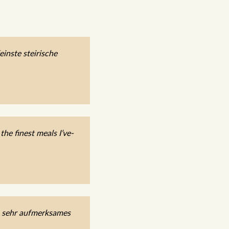
inste steirische
he finest meals I’ve-
, sehr aufmerksames