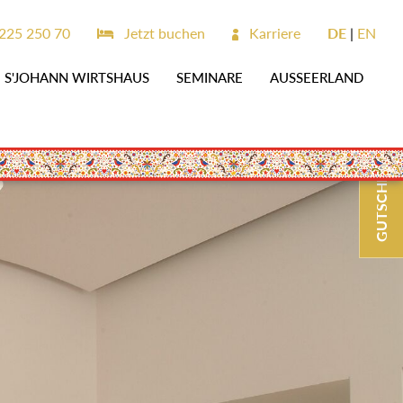
225 250 70
Jetzt buchen
Karriere
DE
EN
S'JOHANN WIRTSHAUS
SEMINARE
AUSSEERLAND
GUTSCHEINE