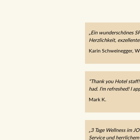
„Ein wunderschönes SPA
Herzlichkeit, exzellent
Karin Schweinegger, W
“Thank you Hotel staff!
had. I’m refreshed! I app
Mark K.
„3 Tage Wellness im J
Service und herrlichem