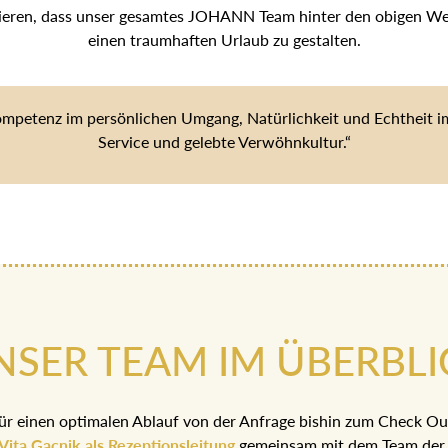
tieren, dass unser gesamtes JOHANN Team hinter den obigen Wert
einen traumhaften Urlaub zu gestalten.
ompetenz im persönlichen Umgang, Natürlichkeit und Echtheit im 
Service und gelebte Verwöhnkultur.“
NSER TEAM IM ÜBERBLI
ür einen optimalen Ablauf von der Anfrage bishin zum Check Ou
Vita Gacnik als Rezeptionsleitung
gemeinsam mit dem Team der 