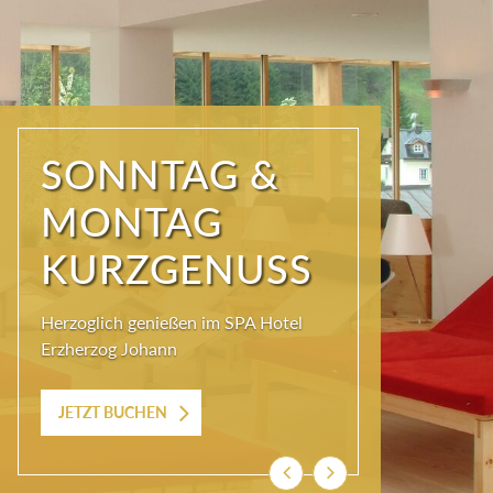
SONNTAG &
MONTAG
KURZGENUSS
Herzoglich genießen im SPA Hotel
Erzherzog Johann
JETZT BUCHEN
Zurück
Weiter