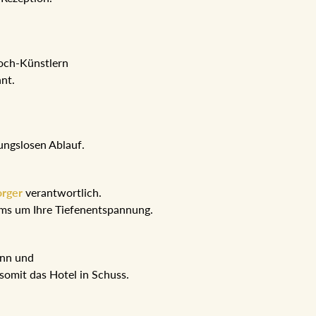
Koch-Künstlern
hnt.
ungslosen Ablauf.
orger
verantwortlich.
eams um Ihre Tiefenentspannung.
ann und
somit das Hotel in Schuss.