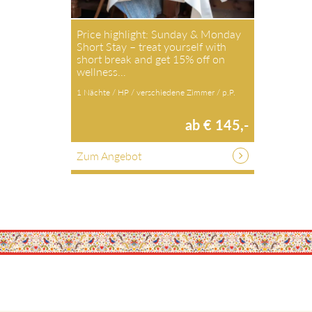
Price highlight: Sunday & Monday
Short Stay – treat yourself with
short break and get 15% off on
wellness…
1 Nächte / HP / verschiedene Zimmer / p.P.
ab € 145,-
Zum Angebot