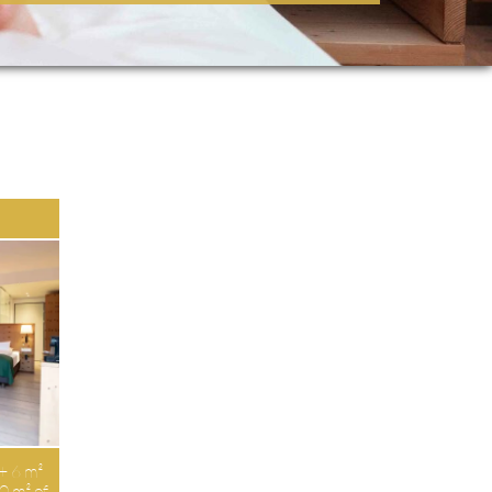
E
 + 6 m²
30 m² of