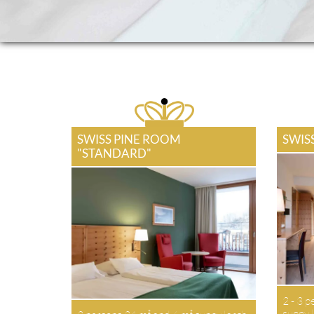
SWISS PINE ROOM
SWIS
"STANDARD"
2 - 3 p
sunny l