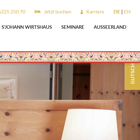
6225 250 70
Jetzt buchen
Karriere
DE
EN
S'JOHANN WIRTSHAUS
SEMINARE
AUSSEERLAND
GUTSCHEINE