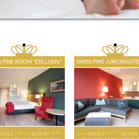
S PINE ROOM "EXCLUSIV"
SWISS PINE JUNIORSUIT
eople 27 m² living space + 3 m²
2 - 4 people 29 m² living space
arch loggia furnished in stone
larch balcony on the 1st floor 