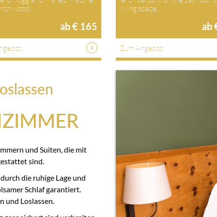
larch wood…
living space…
ab € 165
ab 
ngebot
Zum Angebot
oslassen
NZIMMER
immern und Suiten, die mit
stattet sind.
 durch die ruhige Lage und
samer Schlaf garantiert.
n und Loslassen.