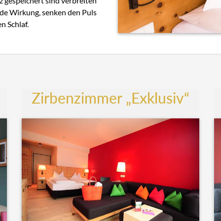
z gespeichert sind verbreiten
nde Wirkung, senken den Puls
n Schlaf.
Zirbenzimmer „Exklusiv“