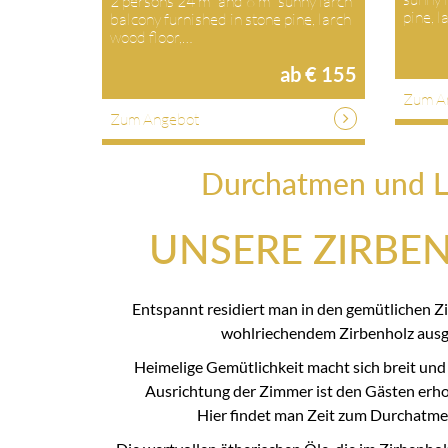
2 persons 24 m² and 6 m² sunny larch
pine, 
balcony furnished in stone pine, larch
wood floor,…
ab € 155
Zum A
Zum Angebot
Durchatmen und L
UNSERE ZIRBE
Entspannt residiert man in den gemütlichen Z
wohlriechendem Zirbenholz ausge
Heimelige Gemütlichkeit macht sich breit und
Ausrichtung der Zimmer ist den Gästen erhol
Hier findet man Zeit zum Durchatme