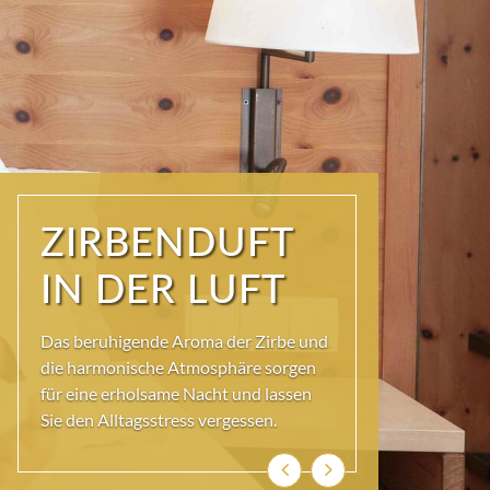
STIMMIG UND
ECHT
Entdecken Sie unsere einladenden
Zirbenzimmer, die mit natürlichen
Materialien und liebevollen Details
gestaltet sind.
Zurück
Weiter