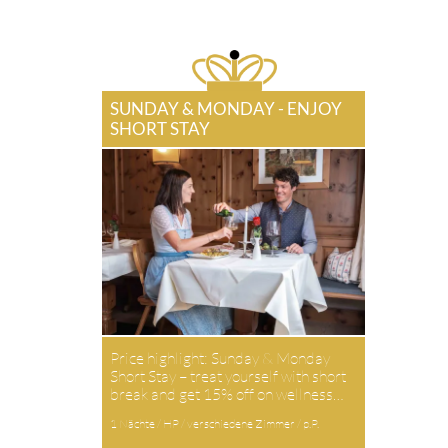
SUNDAY & MONDAY - ENJOY
SHORT STAY
Price highlight: Sunday & Monday
Short Stay – treat yourself with short
break and get 15% off on wellness…
1 Nächte / HP / verschiedene Zimmer / p.P.