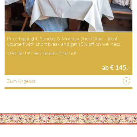
Price highlight: Sunday & Monday Short Stay – treat
yourself with short break and get 15% off on wellness…
1 Nächte / HP / verschiedene Zimmer / p.P.
ab € 145,-
Zum Angebot