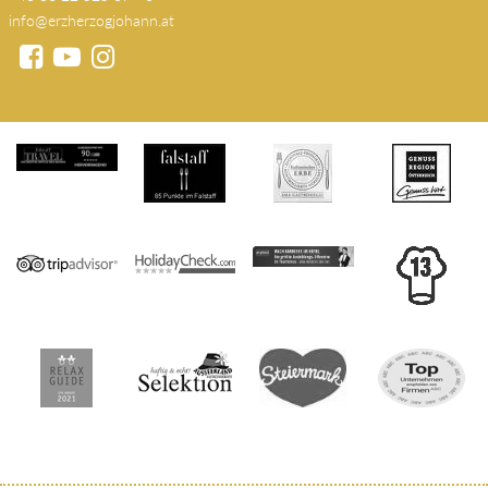
info@erzherzogjohann.at