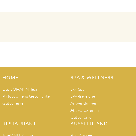
HOME
SPA & WELLNESS
Das JOHANN Team
Sky Spa
Philosophie & Geschichte
SPA-Bereiche
Gutscheine
Anwendungen
Aktivprogramm
Gutscheine
RESTAURANT
AUSSEERLAND
JOHANN Küche
Bad Aussee