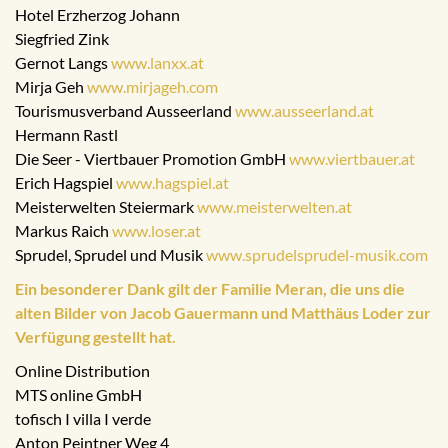
Hotel Erzherzog Johann
Siegfried Zink
Gernot Langs
www.lanxx.at
Mirja Geh
www.mirjageh.com
Tourismusverband Ausseerland
www.ausseerland.at
Hermann Rastl
Die Seer - Viertbauer Promotion GmbH
www.viertbauer.at
Erich Hagspiel
www.hagspiel.at
Meisterwelten Steiermark
www.meisterwelten.at
Markus Raich
www.loser.at
Sprudel, Sprudel und Musik
www.sprudelsprudel-musik.com
Ein besonderer Dank gilt der Familie Meran, die uns die
alten Bilder von Jacob Gauermann und Matthäus Loder zur
Verfügung gestellt hat.
Online Distribution
MTS online GmbH
tofisch I villa I verde
Anton Peintner Weg 4