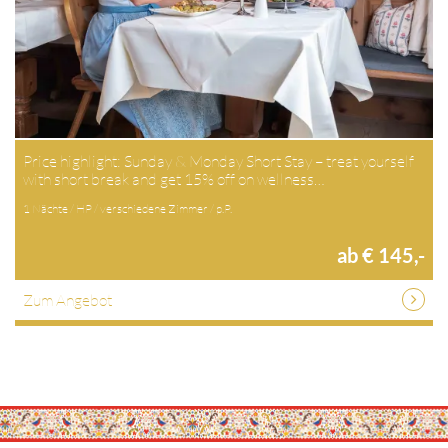
Price highlight: Sunday & Monday Short Stay – treat yourself
with short break and get 15% off on wellness…
1 Nächte / HP / verschiedene Zimmer / p.P.
ab € 145,-
Zum Angebot