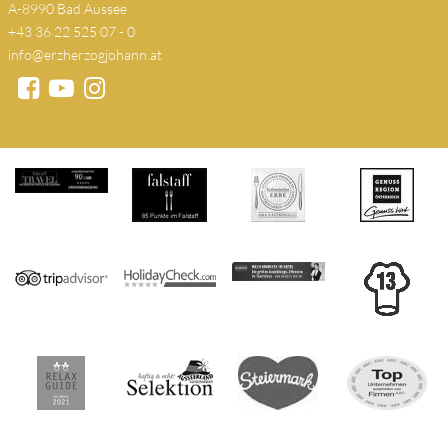
A-8990 Bad Aussee
+43 36 22 525 07 - 0
info@erzherzogjohann.at