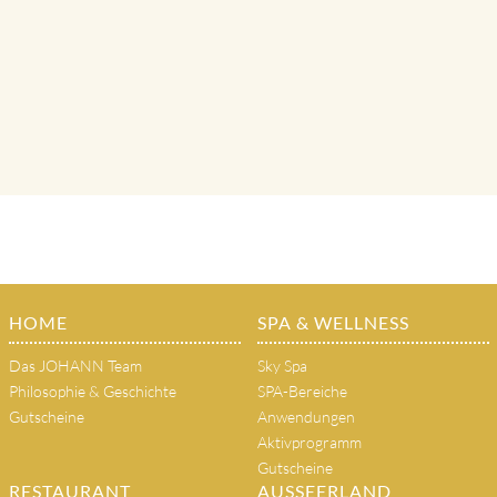
HOME
SPA & WELLNESS
Das JOHANN Team
Sky Spa
Philosophie & Geschichte
SPA-Bereiche
Gutscheine
Anwendungen
Aktivprogramm
Gutscheine
RESTAURANT
AUSSEERLAND