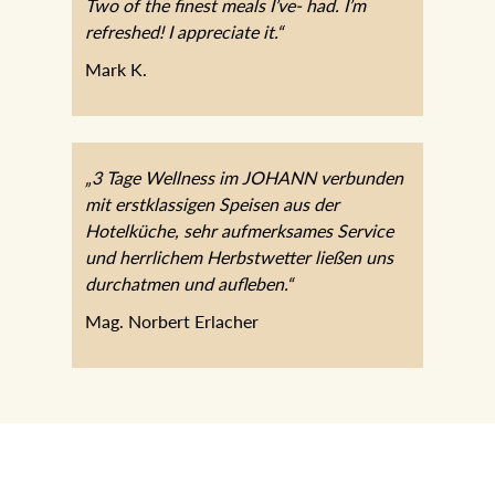
“Thank you Hotel staff! This was my best
hotel experience ever. The nicest SPA.
Two of the finest meals I’ve- had. I’m
refreshed! I appreciate it.“
Mark K.
„3 Tage Wellness im JOHANN
verbunden mit erstklassigen Speisen aus
der Hotelküche, sehr aufmerksames
Service und herrlichem Herbstwetter
ließen uns durchatmen und aufleben.“
Mag. Norbert Erlacher