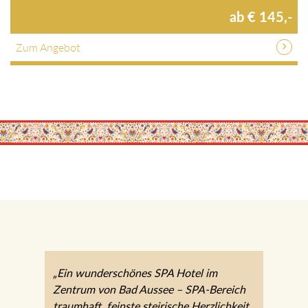
1 Nächte / HP / verschiedene Zimmer / p.P.
ab € 145,-
Zum Angebot