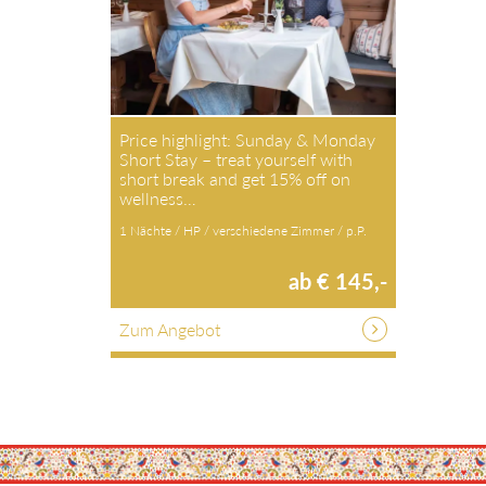
Price highlight: Sunday & Monday
Short Stay – treat yourself with
short break and get 15% off on
wellness…
1 Nächte / HP / verschiedene Zimmer / p.P.
ab € 145,-
Zum Angebot