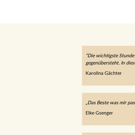
“Die wichtigste Stunde 
gegenübersteht. In die
Karolina Gächter
„Das Beste was mir pas
Elke Gsenger