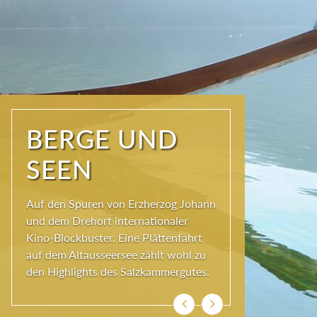
NATUR PUR
Seit jeher schöpfen Menschen im
Ausseerland neue Kraft und viel
Inspiration. Das Wirkungsvermögen
kommt aus der Natur und ihren
ewigen Gestalten – den Bergen und
Seen.
Zurück
Weiter