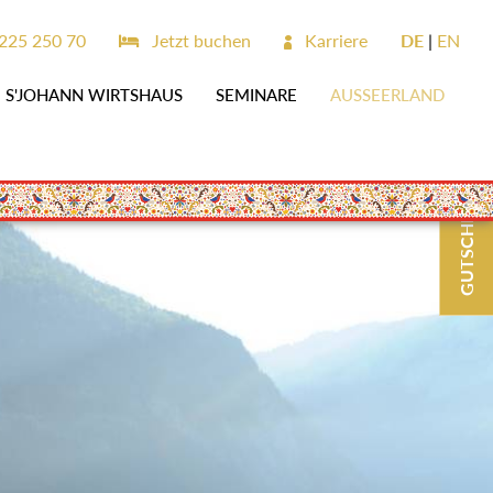
225 250 70
Jetzt buchen
Karriere
DE
EN
S'JOHANN WIRTSHAUS
SEMINARE
AUSSEERLAND
GUTSCHEINE