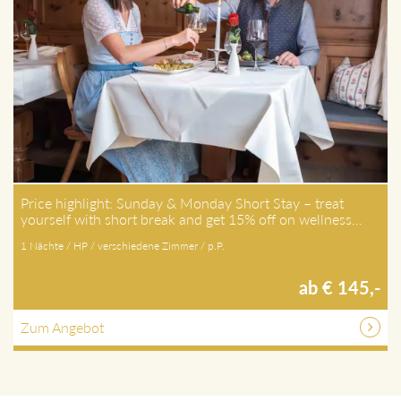
Price highlight: Sunday & Monday Short Stay – treat
yourself with short break and get 15% off on wellness…
1 Nächte / HP / verschiedene Zimmer / p.P.
ab € 145,-
Zum Angebot