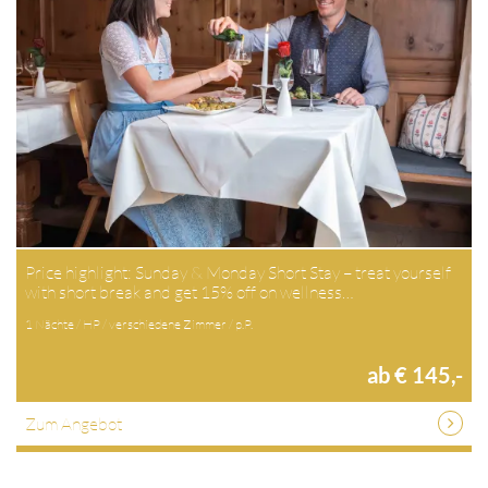
Price highlight: Sunday & Monday Short Stay – treat yourself
with short break and get 15% off on wellness…
1 Nächte / HP / verschiedene Zimmer / p.P.
ab € 145,-
Zum Angebot