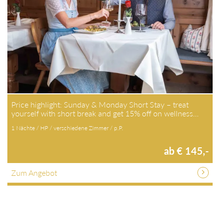
Price highlight: Sunday & Monday Short Stay – treat
yourself with short break and get 15% off on wellness…
1 Nächte / HP / verschiedene Zimmer / p.P.
ab € 145,-
Zum Angebot