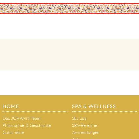
HOME
SPA & WELLNESS
Das JOHANN Team
Sky Spa
Philosophie & Geschichte
SPA-Bereiche
Gutscheine
Anwendungen