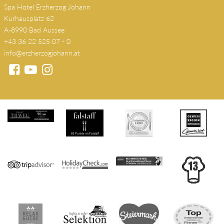
Spa Hotel Erzherzog Johann
Kurhausplatz 62
A-8990 Bad Aussee
+43 36 22 525 07 - 0
info@erzherzogjohann.at