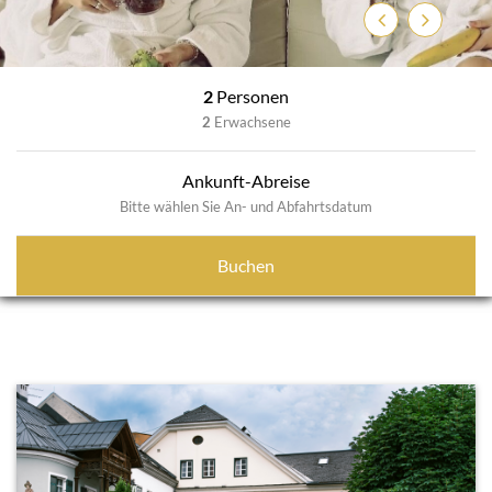
Zurück
Weiter
2
Personen
2
Erwachsene
Ankunft-Abreise
Bitte wählen Sie An- und Abfahrtsdatum
Buchen