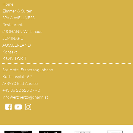
Home
Zimmer & Suiten
SPA & WELLNESS
Restaurant
s'JOHANN Wirtshaus
SEMINARE
AUSSEERLAND
Kontakt
KONTAKT
Spa Hotel Erzherzog Johann
Kurhausplatz 62
A-8990 Bad Aussee
+43 36 22 525 07 - 0
info@erzherzogjohann.at