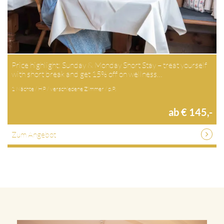
Price highlight: Sunday & Monday Short Stay – treat yourself
with short break and get 15% off on wellness…
1 Nächte / HP / verschiedene Zimmer / p.P.
ab € 145,-
Zum Angebot