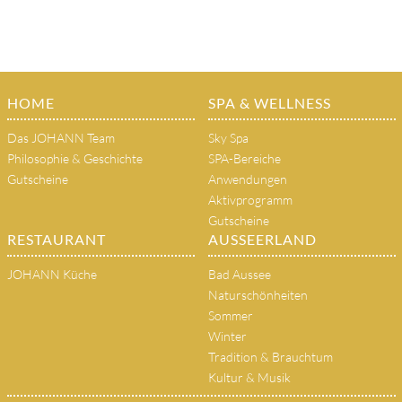
HOME
SPA & WELLNESS
Das JOHANN Team
Sky Spa
Philosophie & Geschichte
SPA-Bereiche
Gutscheine
Anwendungen
Aktivprogramm
Gutscheine
RESTAURANT
AUSSEERLAND
JOHANN Küche
Bad Aussee
Naturschönheiten
Sommer
Winter
Tradition & Brauchtum
Kultur & Musik