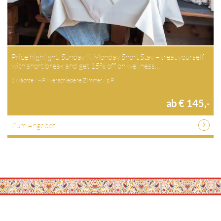
Price highlight: Sunday & Monday Short Stay – treat yourself
with short break and get 15% off on wellness…
1 Nächte / HP / verschiedene Zimmer / p.P.
ab € 145,-
Zum Angebot