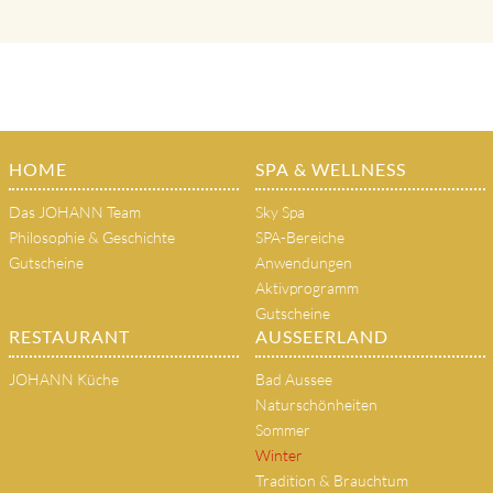
HOME
SPA & WELLNESS
Das JOHANN Team
Sky Spa
Philosophie & Geschichte
SPA-Bereiche
Gutscheine
Anwendungen
Aktivprogramm
Gutscheine
RESTAURANT
AUSSEERLAND
JOHANN Küche
Bad Aussee
Naturschönheiten
Sommer
Winter
Tradition & Brauchtum