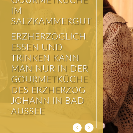
GAUMENFREUDEN
UND
AUGENSCHMAUS
– DIE KÜCHE DES
SPA HOTEL
ERZHERZOG
JOHANN
GEHÖRT ZU DEN
KULINARISCHEN
HIGHLIGHTS DES
AUSSEERLANDES
Zurück
Weiter