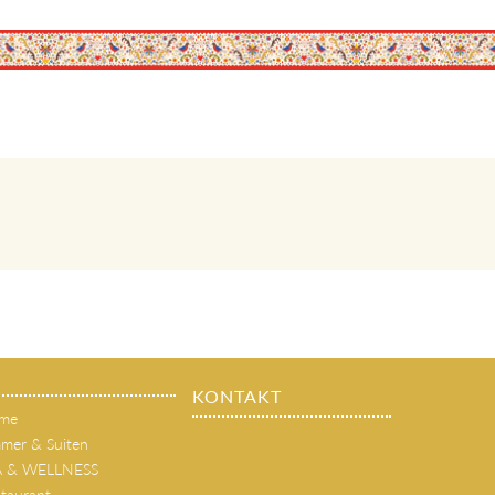
KONTAKT
me
mer & Suiten
A & WELLNESS
taurant