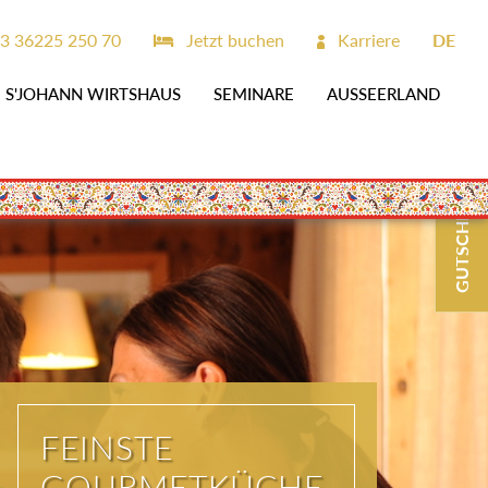
3 36225 250 70
Jetzt buchen
Karriere
DE
S'JOHANN WIRTSHAUS
SEMINARE
AUSSEERLAND
GUTSCHEINE
GOURMETKÜCHE
IM
AUSSEERLAND