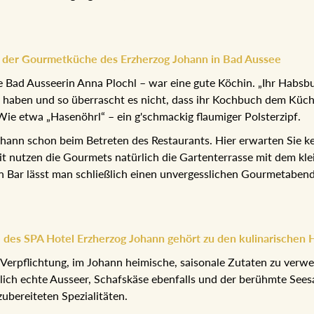
in der Gourmetküche des Erzherzog Johann in Bad Aussee
 Bad Ausseerin Anna Plochl – war eine gute Köchin. „Ihr Habsburg
gt haben und so überrascht es nicht, dass ihr Kochbuch dem Küc
 Wie etwa „Hasenöhrl“ – ein g'schmackig flaumiger Polsterzipf.
ohann schon beim Betreten des Restaurants. Hier erwarten Sie ke
t nutzen die Gourmets natürlich die Gartenterrasse mit dem kl
n Bar lässt man schließlich einen unvergesslichen Gourmetabend
s SPA Hotel Erzherzog Johann gehört zu den kulinarischen H
 Verpflichtung, im Johann heimische, saisonale Zutaten zu verwe
ich echte Ausseer, Schafskäse ebenfalls und der berühmte Seesai
ubereiteten Spezialitäten.