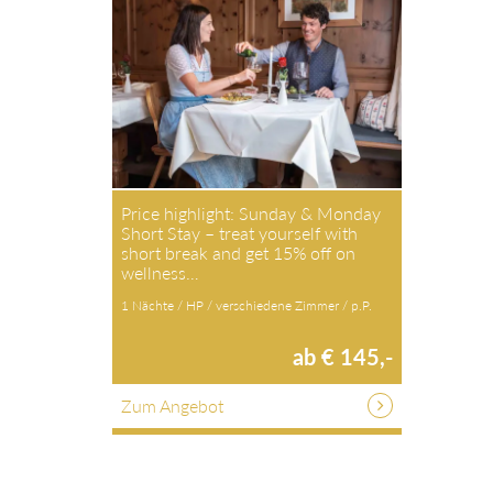
Price highlight: Sunday & Monday
Short Stay – treat yourself with
short break and get 15% off on
wellness…
1 Nächte / HP / verschiedene Zimmer / p.P.
ab € 145,-
Zum Angebot