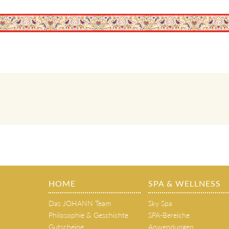
HOME
SPA & WELLNESS
Das JOHANN Team
Sky Spa
Philosophie & Geschichte
SPA-Bereiche
Gutscheine
Anwendungen