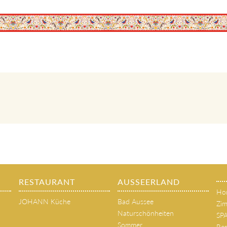
RESTAURANT
AUSSEERLAND
Ho
JOHANN Küche
Bad Aussee
Zim
Naturschönheiten
SP
Sommer
Res