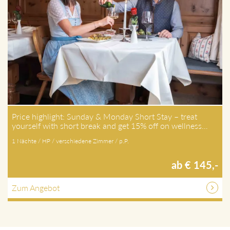
Price highlight: Sunday & Monday Short Stay – treat
yourself with short break and get 15% off on wellness…
1 Nächte / HP / verschiedene Zimmer / p.P.
ab € 145,-
Zum Angebot