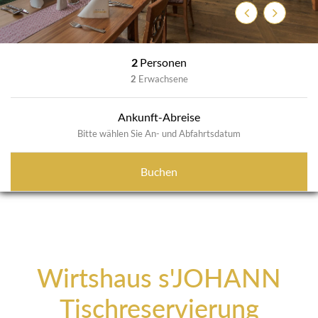
Zurück
Weiter
2
Personen
2
Erwachsene
Ankunft-Abreise
Bitte wählen Sie An- und Abfahrtsdatum
Buchen
Wirtshaus s'JOHANN
Tischreservierung