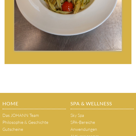
HOME
SPA & WELLNESS
Das JOHANN Team
Sky Spa
Philosophie & Geschichte
SPA-Bereiche
Gutscheine
Anwendungen