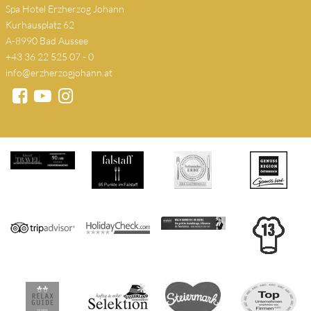
Spa Hotel Erzherzog Johann
Kurhausplatz 62
A-8990 Bad Aussee
+43 36 22 525 07 - 0
info@erzherzogjohann.at