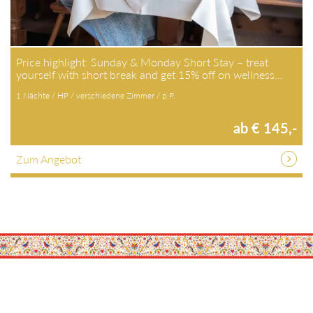
Price highlight: Sunday & Monday Short Stay – treat
yourself with short break and get 15% off on wellness…
1 Nächte / HP / verschiedene Zimmer / p.P.
ab € 145,-
Zum Angebot