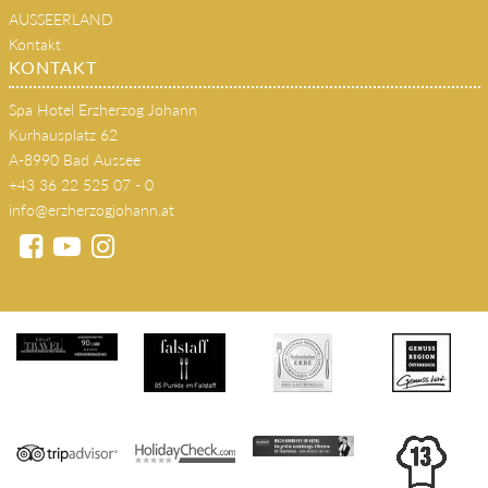
SEMINARE
AUSSEERLAND
Kontakt
KONTAKT
Spa Hotel Erzherzog Johann
Kurhausplatz 62
A-8990 Bad Aussee
+43 36 22 525 07 - 0
info@erzherzogjohann.at