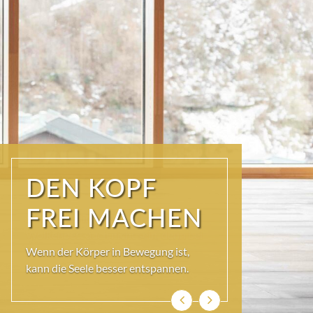
ÜBER DEN
DÄCHERN DER
KURSTADT
Schöner als im SKY SPA kann es im
Wolkenbett auch nicht sein, denn bei
so viel Himmel wird das Herz ganz
leicht und die Seele weit.
Zurück
Weiter