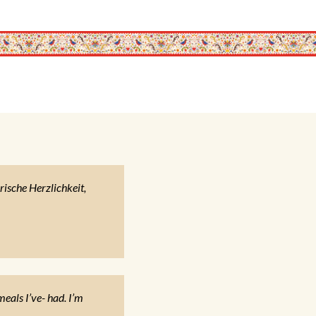
ische Herzlichkeit,
meals I’ve- had. I’m