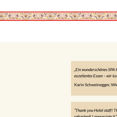
„Ein wunderschönes SPA Ho
exzellentes Essen – wir k
Karin Schweinegger, Wi
“Thank you Hotel staff! Th
refreshed! I appreciate it.“