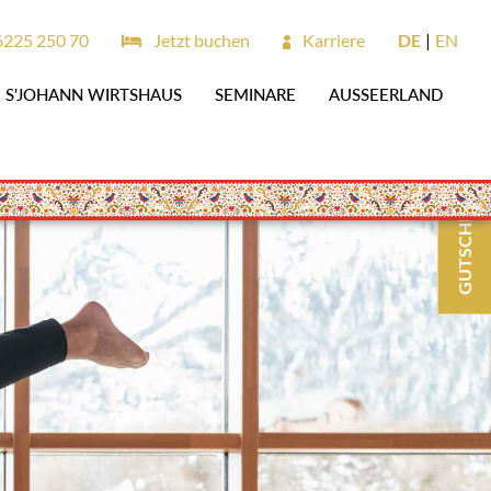
6225 250 70
Jetzt buchen
Karriere
DE
EN
S'JOHANN WIRTSHAUS
SEMINARE
AUSSEERLAND
GUTSCHEINE