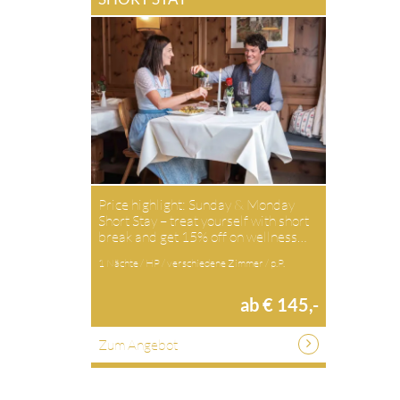
Price highlight: Sunday & Monday
Short Stay – treat yourself with short
break and get 15% off on wellness…
1 Nächte / HP / verschiedene Zimmer / p.P.
ab € 145,-
Zum Angebot