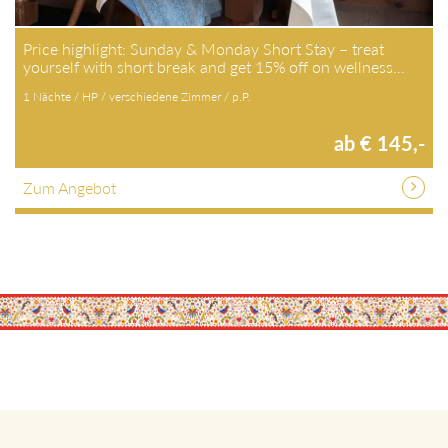
Price highlight: Sunday & Monday Short Stay – treat
yourself with short break and get 15% off on wellness…
1 Nächte / HP / verschiedene Zimmer / p.P.
ab € 145,-
Zum Angebot