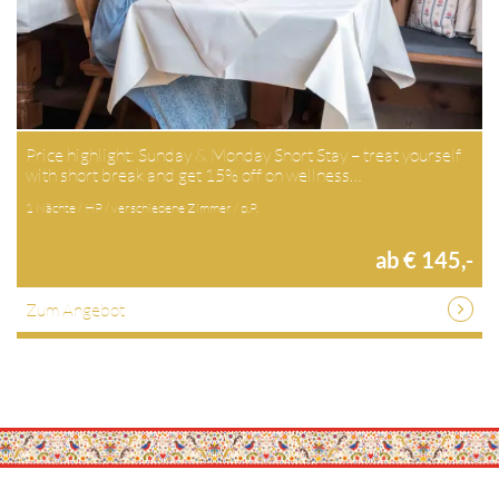
Price highlight: Sunday & Monday Short Stay – treat yourself
with short break and get 15% off on wellness…
1 Nächte / HP / verschiedene Zimmer / p.P.
ab € 145,-
Zum Angebot