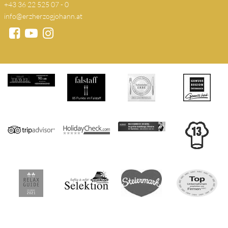
+43 36 22 525 07 - 0
info@erzherzogjohann.at