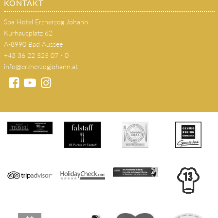
KONTAKT
Spa Hotel Erzherzog Johann
Kurhausplatz 62
A-8990 Bad Aussee
+43 36 22 525 07 - 0
info@erzherzogjohann.at