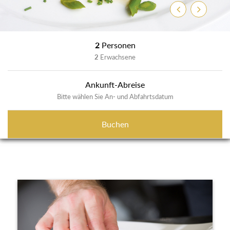
Zurück
Weiter
2
Personen
2
Erwachsene
Ankunft-Abreise
Bitte wählen Sie An- und Abfahrtsdatum
Buchen