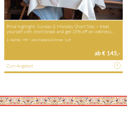
Price highlight: Sunday & Monday Short Stay – treat
yourself with short break and get 15% off on wellness…
1 Nächte / HP / verschiedene Zimmer / p.P.
ab € 145,-
Zum Angebot