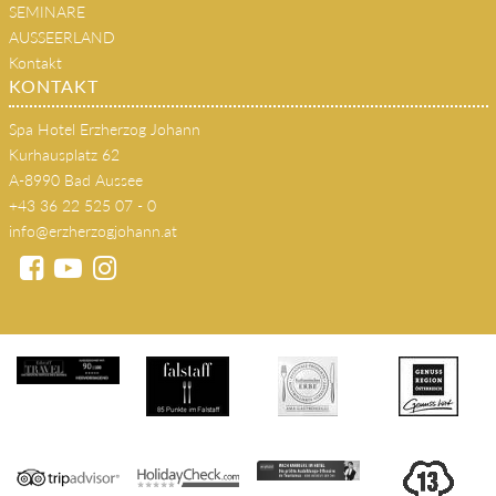
SEMINARE
AUSSEERLAND
Kontakt
KONTAKT
Spa Hotel Erzherzog Johann
Kurhausplatz 62
A-8990 Bad Aussee
+43 36 22 525 07 - 0
info@erzherzogjohann.at