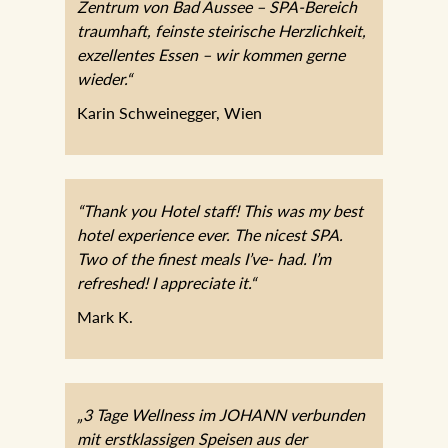
Karin Schweinegger, Wien
“Thank you Hotel staff! This was my best hotel
experience ever. The nicest SPA. Two of the
finest meals I’ve- had. I’m refreshed! I
appreciate it.“
Mark K.
„3 Tage Wellness im JOHANN verbunden mit
erstklassigen Speisen aus der Hotelküche, sehr
aufmerksames Service und herrlichem
Herbstwetter ließen uns durchatmen und
aufleben.“