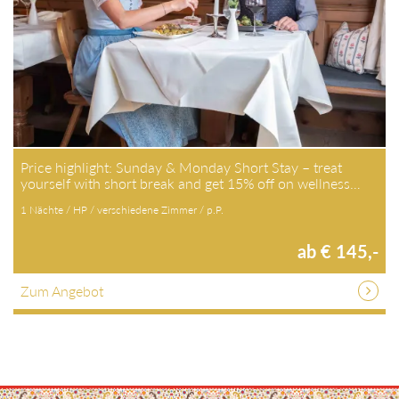
Price highlight: Sunday & Monday Short Stay – treat yourself
with short break and get 15% off on wellness…
1 Nächte / HP / verschiedene Zimmer / p.P.
ab € 145,-
Zum Angebot