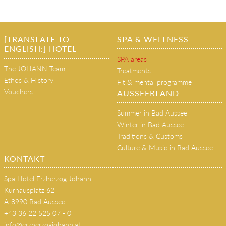
[TRANSLATE TO
SPA & WELLNESS
ENGLISH:] HOTEL
SPA areas
The JOHANN Team
Treatments
Ethos & History
Fit & mental programme
Vouchers
AUSSEERLAND
Summer in Bad Aussee
Winter in Bad Aussee
Traditions & Customs
Culture & Music in Bad Aussee
KONTAKT
Spa Hotel Erzherzog Johann
Kurhausplatz 62