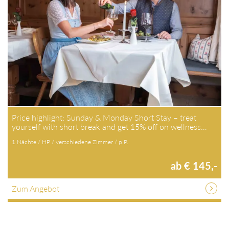
Price highlight: Sunday & Monday Short Stay – treat
yourself with short break and get 15% off on wellness…
1 Nächte / HP / verschiedene Zimmer / p.P.
ab € 145,-
Zum Angebot