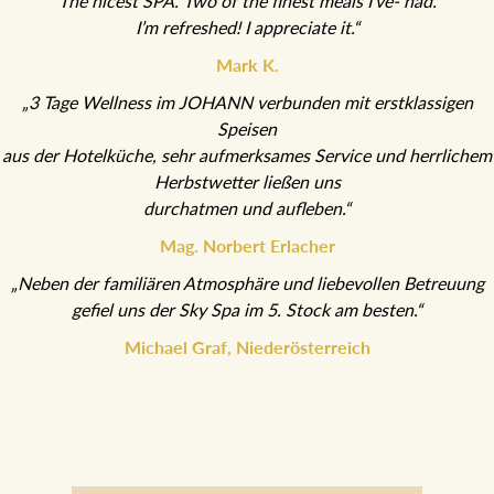
“Thank you Hotel staff! This was my best hotel experience ever.
The nicest SPA. Two of the finest meals I’ve- had.
I’m refreshed! I appreciate it.“
Mark K.
„3 Tage Wellness im JOHANN verbunden mit erstklassigen
Speisen
aus der Hotelküche, sehr aufmerksames Service und
herrlichem Herbstwetter ließen uns
durchatmen und aufleben.“
Mag. Norbert Erlacher
„Neben der familiären Atmosphäre und liebevollen Betreuung
gefiel uns der Sky Spa im 5. Stock am besten.“
Michael Graf, Niederösterreich