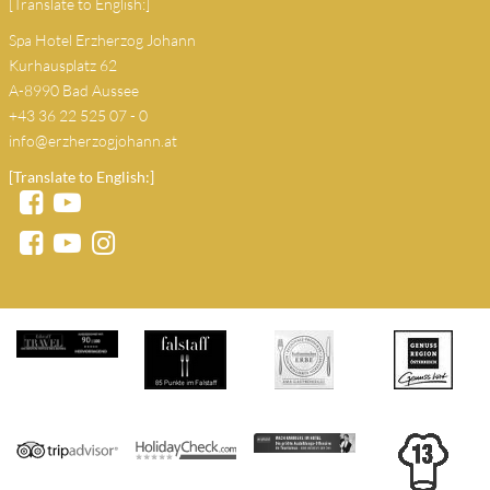
[Translate to English:]
Spa Hotel Erzherzog Johann
Kurhausplatz 62
A-8990 Bad Aussee
+43 36 22 525 07 - 0
info@erzherzogjohann.at
[Translate to English:]