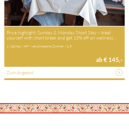
Price highlight: Sunday & Monday Short Stay – treat
yourself with short break and get 15% off on wellness…
1 Nächte / HP / verschiedene Zimmer / p.P.
ab € 145,-
Zum Angebot