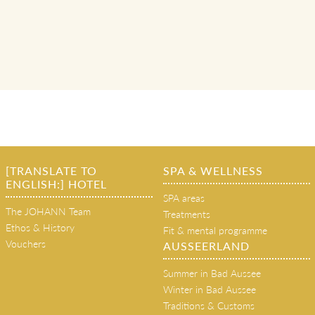
[TRANSLATE TO
SPA & WELLNESS
ENGLISH:] HOTEL
SPA areas
The JOHANN Team
Treatments
Ethos & History
Fit & mental programme
Vouchers
AUSSEERLAND
Summer in Bad Aussee
Winter in Bad Aussee
Traditions & Customs