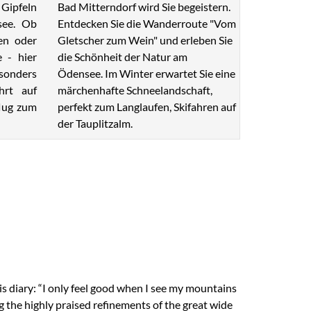
Bad Mitterndorf wird Sie begeistern.
Gipfeln
Entdecken Sie die Wanderroute "Vom
see. Ob
Gletscher zum Wein" und erleben Sie
en oder
die Schönheit der Natur am
e - hier
Ödensee. Im Winter erwartet Sie eine
esonders
märchenhafte Schneelandschaft,
hrt auf
perfekt zum Langlaufen, Skifahren auf
lug zum
der Tauplitzalm.
s diary: “I only feel good when I see my mountains
g the highly praised refinements of the great wide