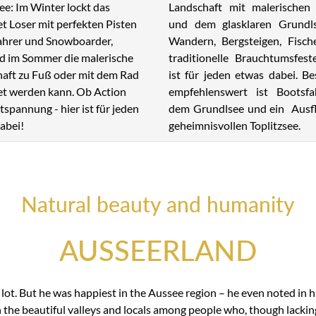
Landschaft mit malerischen 
ee: Im Winter lockt das
und dem glasklaren Grundl
et Loser mit perfekten Pisten
Wandern, Bergsteigen, Fisch
fahrer und Snowboarder,
traditionelle Brauchtumsfest
 im Sommer die malerische
ist für jeden etwas dabei. B
aft zu Fuß oder mit dem Rad
empfehlenswert ist Bootsfa
t werden kann. Ob Action
dem Grundlsee und ein Ausf
tspannung - hier ist für jeden
geheimnisvollen Toplitzsee.
abei!
Natural beauty and humanity
AUSSEERLAND
t. But he was happiest in the Aussee region – he even noted in hi
n the beautiful valleys and locals among people who, though lackin