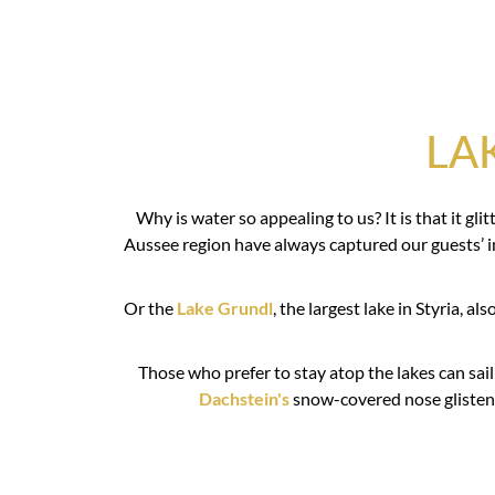
LA
Why is water so appealing to us? It is that it g
Aussee region have always captured our guests’ 
Or the
Lake Grundl
, the largest lake in Styria, a
Those who prefer to stay atop the lakes can sail 
Dachstein's
snow-covered nose glisten