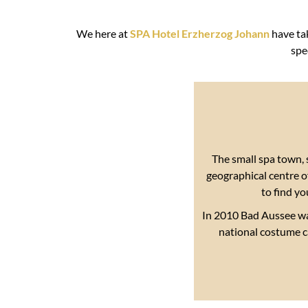
We here at
SPA Hotel Erzherzog Johann
have ta
spe
The small spa town, 
geographical centre of
to find yo
In 2010 Bad Aussee w
national costume ca