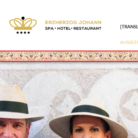
[TRANSL
AUSSEE
Skip
to
main
content