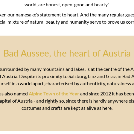
world, are honest, open, good and hearty.”
ken our namesake’s statement to heart. And the many regular gues
cial mixture of natural beauty and humanity serve to prove us corr
Bad Aussee, the heart of Austria
surrounded by many mountains and lakes, is at the centre of the 
 Austria. Despite its proximity to Salzburg, Linz and Graz, in Bad
urself in a world apart, characterised by authenticity, naturalness
as also named
Alpine Town of the Year
and since 2012 it has been t
pital of Austria - and rightly so, since there is hardly anywhere el
costumes and crafts are kept as alive as here.