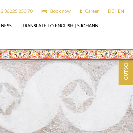
3 36225 250 70
Book now
Career
DE
EN
LNESS
[TRANSLATE TO ENGLISH:] S'JOHANN
GUTSCHEINE