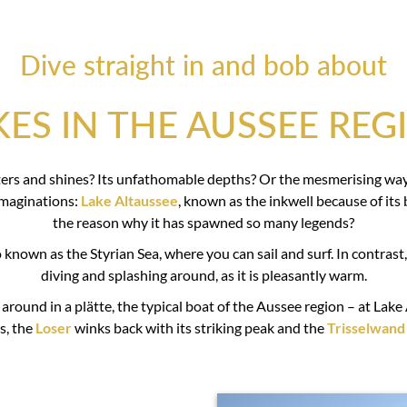
Dive straight in and bob about
KES IN THE AUSSEE REG
litters and shines? Its unfathomable depths? Or the mesmerising wa
imaginations:
Lake Altaussee
, known as the inkwell because of its 
the reason why it has spawned so many legends?
lso known as the Styrian Sea, where you can sail and surf. In contrast
diving and splashing around, as it is pleasantly warm.
around in a plätte, the typical boat of the Aussee region – at Lake A
s, the
Loser
winks back with its striking peak and the
Trisselwand