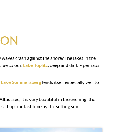
ION
y waves crash against the shore? The lakes in the
blue colour.
Lake Toplitz
, deep and dark – perhaps
,
Lake Sommersberg
lends itself especially well to
ltaussee, it is very beautiful in the evening: the
is lit up one last time by the setting sun.