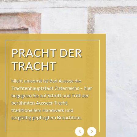
PRACHT DER
TRACHT
Nicht umsonst ist Bad Aussee die
Trachtenhauptstadt Österreichs – hier
begegnen Sie auf Schritt und Tritt der
berühmten Ausseer Tracht,
traditionellem Handwerk und
sorgfältig gepflegtem Brauchtum.
Previous
Next