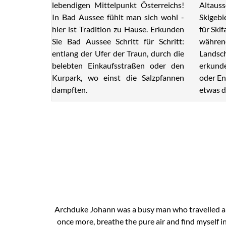
lebendigen Mittelpunkt Österreichs!
Altauss
In Bad Aussee fühlt man sich wohl -
Skigebi
hier ist Tradition zu Hause. Erkunden
für Ski
Sie Bad Aussee Schritt für Schritt:
während
entlang der Ufer der Traun, durch die
Landsch
belebten Einkaufsstraßen oder den
erkunde
Kurpark, wo einst die Salzpfannen
oder En
dampften.
etwas d
Archduke Johann was a busy man who travelled a lo
once more, breathe the pure air and find myself i