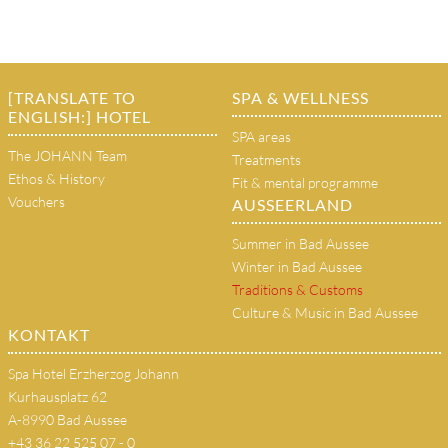
[TRANSLATE TO
SPA & WELLNESS
ENGLISH:] HOTEL
SPA areas
The JOHANN Team
Treatments
Ethos & History
Fit & mental programme
Vouchers
AUSSEERLAND
Summer in Bad Aussee
Winter in Bad Aussee
Traditions & Customs
Culture & Music in Bad Aussee
KONTAKT
Spa Hotel Erzherzog Johann
Kurhausplatz 62
A-8990 Bad Aussee
+43 36 22 525 07 - 0