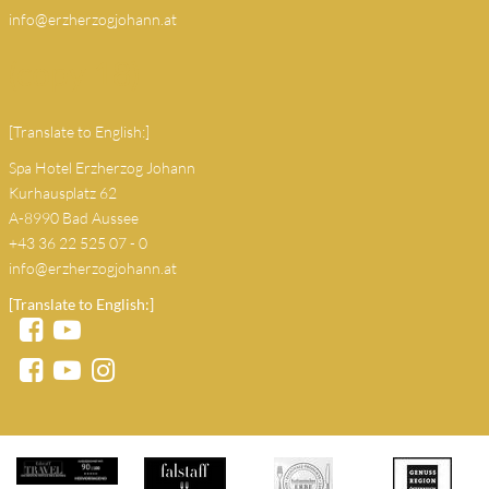
info@erzherzogjohann.at
(copy 18)
[Translate to English:]
Spa Hotel Erzherzog Johann
Kurhausplatz 62
A-8990 Bad Aussee
+43 36 22 525 07 - 0
info@erzherzogjohann.at
[Translate to English:]