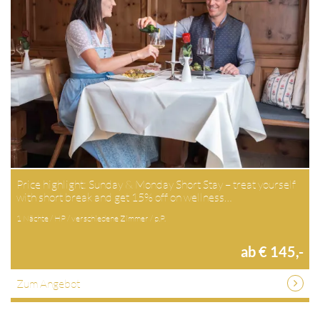
Price highlight: Sunday & Monday Short Stay – treat yourself
with short break and get 15% off on wellness…
1 Nächte / HP / verschiedene Zimmer / p.P.
ab € 145,-
Zum Angebot