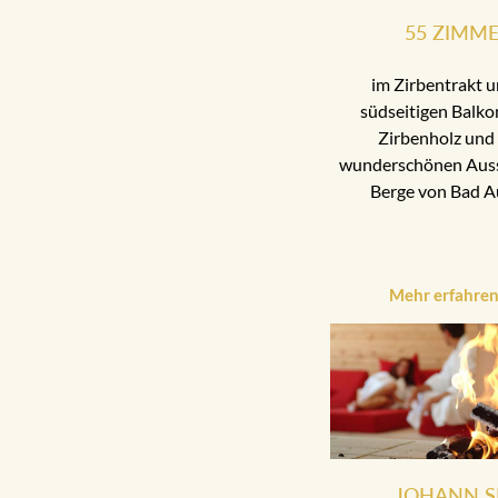
55 ZIMM
im Zirbentrakt u
südseitigen Balko
Zirbenholz und 
wunderschönen Aussi
Berge von Bad A
Mehr erfahre
JOHANN S