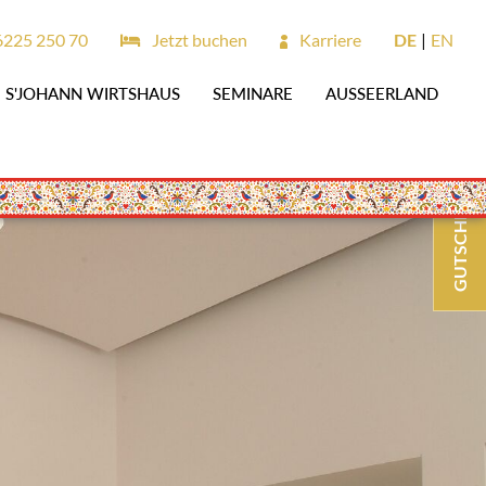
6225 250 70
Jetzt buchen
Karriere
DE
EN
S'JOHANN WIRTSHAUS
SEMINARE
AUSSEERLAND
GUTSCHEINE