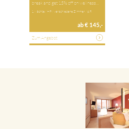
break and get 15% off on wellness…
1 Nächte / HP / verschiedene Zimmer / p.P.
ab € 145,-
Zum Angebot