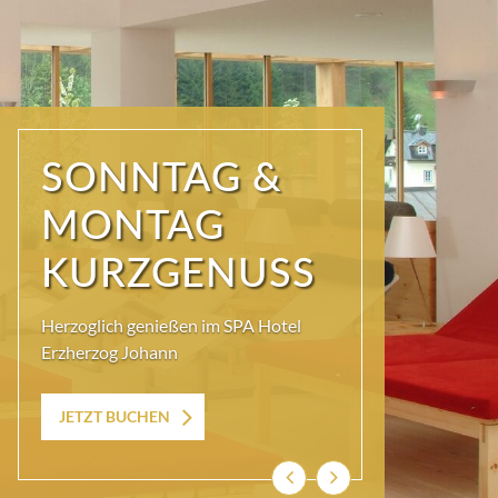
MÄDELS
URLAUB
Freundinnen-Urlaub und
Trachtenshopping mit ECHTEM
Ausseer Lebensgefühl
Zum Angebot
Zurück
Weiter