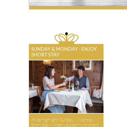
SUNDAY & MONDAY - ENJOY
SHORT STAY
Price highlight: Sunday & Monday
Short Stay – treat yourself with short