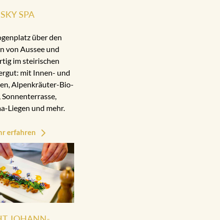
SKY SPA
ogenplatz über den
n von Aussee und
rtig im steirischen
rgut: mit Innen- und
n, Alpenkräuter-Bio-
 Sonnenterrasse,
a-Liegen und mehr.
r erfahren
HT JOHANN-