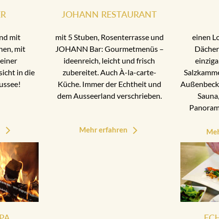
ER
JOHANN RESTAURANT
nd mit
mit 5 Stuben, Rosenterrasse und
einen L
nen, mit
JOHANN Bar: Gourmetmenüs –
Dächer
einer
ideenreich, leicht und frisch
einziga
cht in die
zubereitet. Auch À-la-carte-
Salzkamme
ussee!
Küche. Immer der Echtheit und
Außenbecke
dem Ausseerland verschrieben.
Sauna,
Panoram
n
Mehr erfahren
Meh
PA
EC