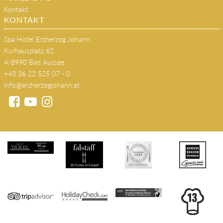
Kontakt
KONTAKT
Spa Hotel Erzherzog Johann
Kurhausplatz 62
A-8990 Bad Aussee
+43 36 22 525 07 - 0
info@erzherzogjohann.at