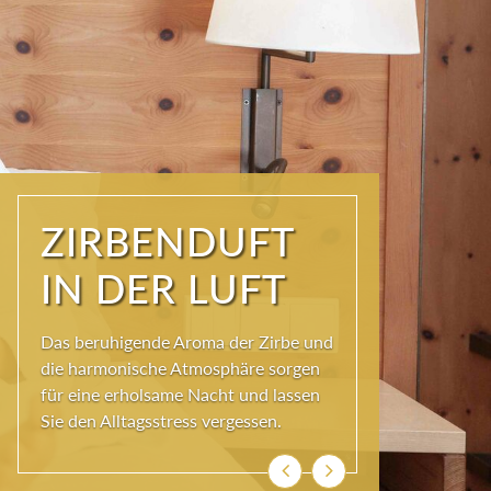
STIMMIG UND
ECHT
Entdecken Sie unsere einladenden
Zirbenzimmer, die mit natürlichen
Materialien und liebevollen Details
gestaltet sind.
Zurück
Weiter