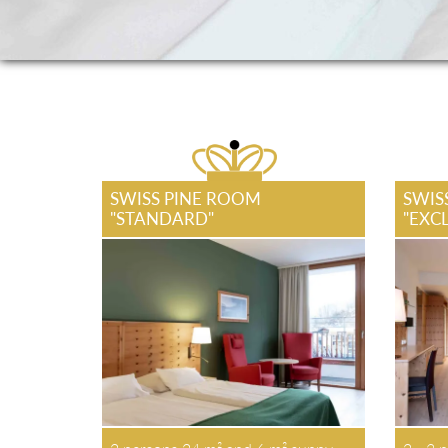
SWISS PINE ROOM
SWIS
"STANDARD"
"EXC