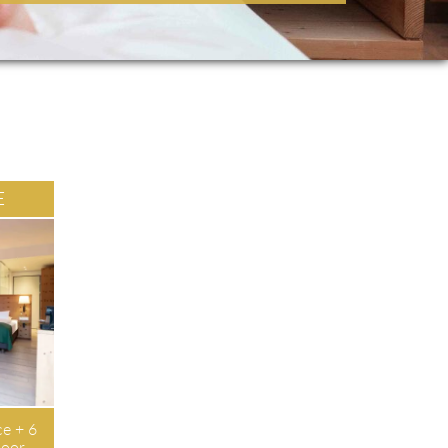
TE
ace + 6
loor