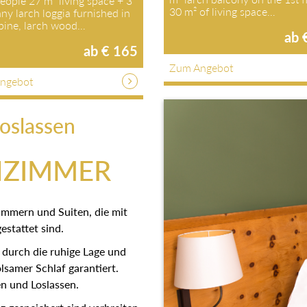
people 27 m² living space + 3
30 m² of living space…
ny larch loggia furnished in
 pine, larch wood…
ab 
ab € 165
Zum Angebot
ngebot
oslassen
NZIMMER
immern und Suiten, die mit
stattet sind.
 durch die ruhige Lage und
lsamer Schlaf garantiert.
n und Loslassen.