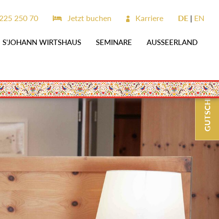
25 250 70
Jetzt buchen
Karriere
DE
EN
S'JOHANN WIRTSHAUS
SEMINARE
AUSSEERLAND
GUTSCHEINE