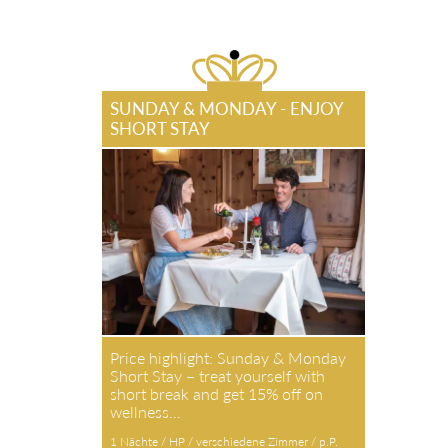
SUNDAY & MONDAY - ENJOY
SHORT STAY
Price highlight: Sunday & Monday
Short Stay – treat yourself with
short break and get 15% off on
wellness…
1 Nächte / HP / verschiedene Zimmer / p.P.