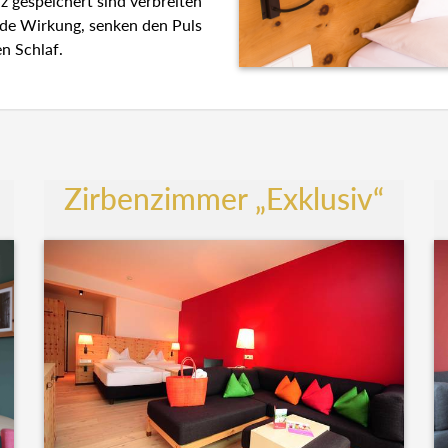
z gespeichert sind verbreiten
nde Wirkung, senken den Puls
n Schlaf.
Zirbenzimmer „Exklusiv“