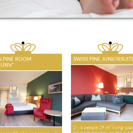
S PINE ROOM
SWISS PINE JUNIORSUI
LUSIV"
2 - 4 people 29 m² living sp
m² larch balcony on the 1st f