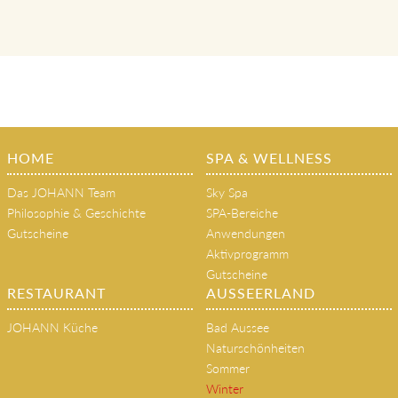
klassische Massagen, Beauty- und
Gesundheitsanwendungen, Therapien
HOME
SPA & WELLNESS
Das JOHANN Team
Sky Spa
Philosophie & Geschichte
SPA-Bereiche
Gutscheine
Anwendungen
Aktivprogramm
Gutscheine
RESTAURANT
AUSSEERLAND
JOHANN Küche
Bad Aussee
Naturschönheiten