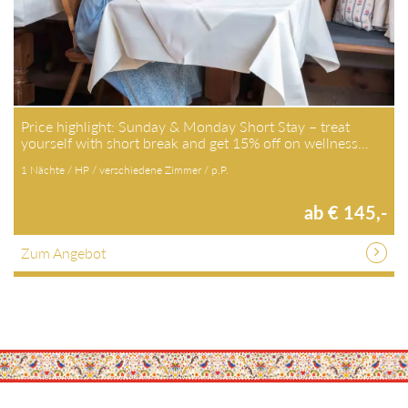
Price highlight: Sunday & Monday Short Stay – treat
yourself with short break and get 15% off on wellness…
1 Nächte / HP / verschiedene Zimmer / p.P.
ab € 145,-
Zum Angebot