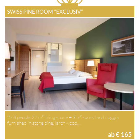
SWISS PINE ROOM "EXCLUSIV"
2 - 3 people 27 m² living space + 3 m² sunny larch loggia
furnished in stone pine, larch wood…
ab € 165