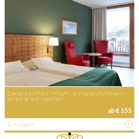
2 persons 24 m² and 6 m² sunny larch balcony furnished in
stone pine, larch wood floor,…
ab € 155
Zum Angebot