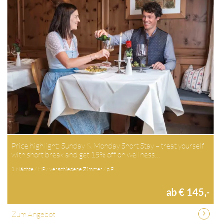
Price highlight: Sunday & Monday Short Stay – treat yourself
with short break and get 15% off on wellness…
1 Nächte / HP / verschiedene Zimmer / p.P.
ab € 145,-
Zum Angebot