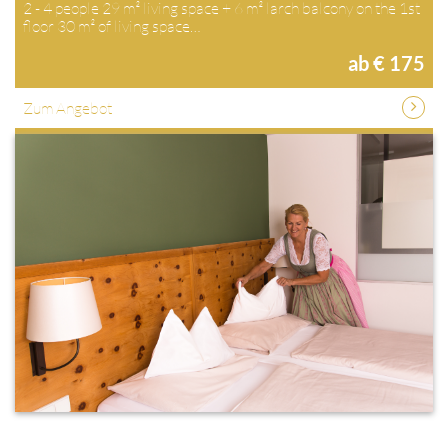
2 - 4 people 29 m² living space + 6 m² larch balcony on the 1st
floor 30 m² of living space…
ab € 175
Zum Angebot