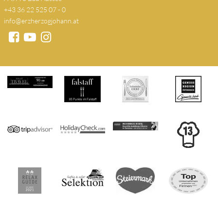
+43 36 22 525 07 - 0
info@erzherzogjohann.at