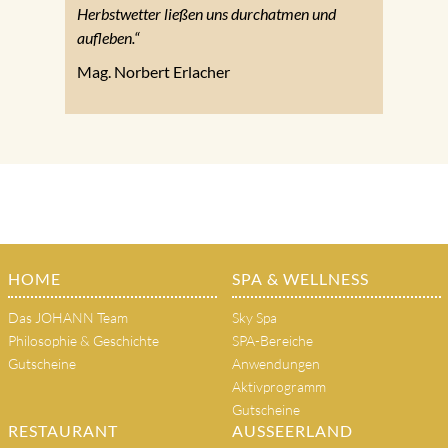
Herbstwetter ließen uns durchatmen und
aufleben.“
Mag. Norbert Erlacher
HOME
SPA & WELLNESS
Das JOHANN Team
Sky Spa
Philosophie & Geschichte
SPA-Bereiche
Gutscheine
Anwendungen
Aktivprogramm
Gutscheine
RESTAURANT
AUSSEERLAND