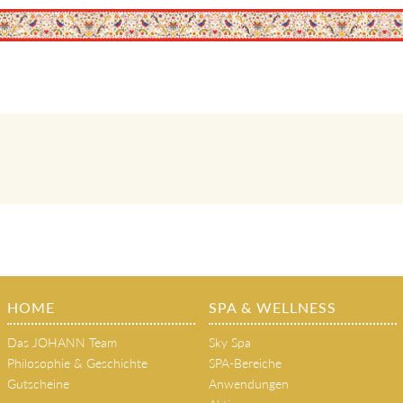
HOME
SPA & WELLNESS
Das JOHANN Team
Sky Spa
Philosophie & Geschichte
SPA-Bereiche
Gutscheine
Anwendungen