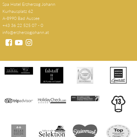
Spa Hotel Erzherzog Johann
Kurhausplatz 62
A-8990 Bad Aussee
+43 36 22 525 07 - 0
info@erzherzogjohann.at