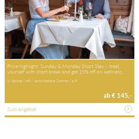
Price highlight: Sunday & Monday Short Stay – treat
yourself with short break and get 15% off on wellness…
1 Nächte / HP / verschiedene Zimmer / p.P.
ab € 145,-
Zum Angebot