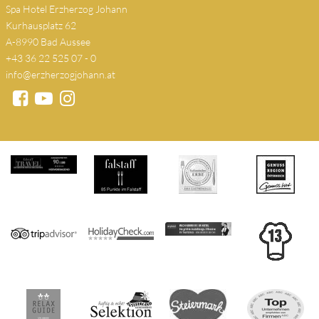
Spa Hotel Erzherzog Johann
Kurhausplatz 62
A-8990 Bad Aussee
+43 36 22 525 07 - 0
info@erzherzogjohann.at