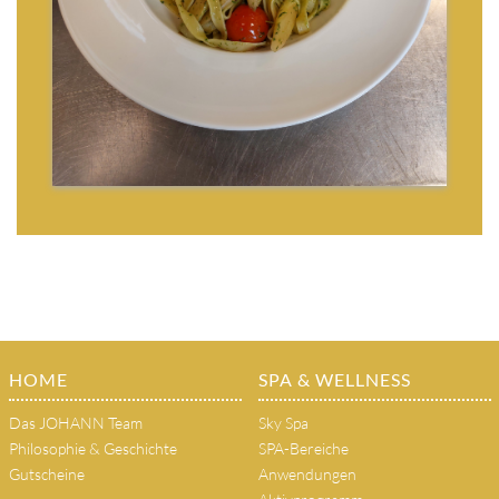
HOME
SPA & WELLNESS
Das JOHANN Team
Sky Spa
Philosophie & Geschichte
SPA-Bereiche
Gutscheine
Anwendungen