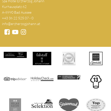
Spa Hotel Erzherzog Johann
Kurhausplatz 62
A-8990 Bad Aussee
+43 36 22 525 07 - 0
info@erzherzogjohann.at