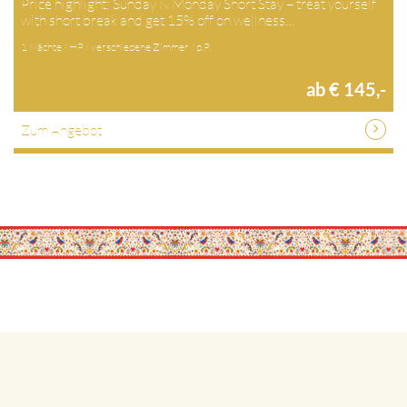
Price highlight: Sunday & Monday Short Stay – treat yourself
with short break and get 15% off on wellness…
1 Nächte / HP / verschiedene Zimmer / p.P.
ab € 145,-
Zum Angebot